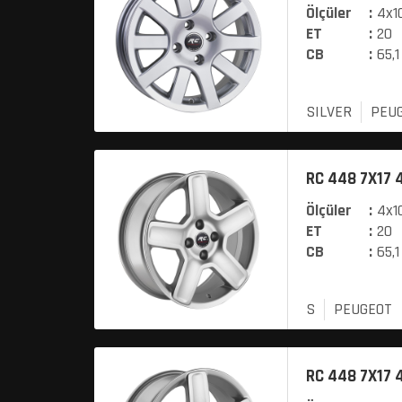
Ölçüler
:
4x10
ET
:
20
CB
:
65,1
SILVER
PEU
RC 448 7X17 4
Ölçüler
:
4x10
ET
:
20
CB
:
65,1
S
PEUGEOT
RC 448 7X17 4