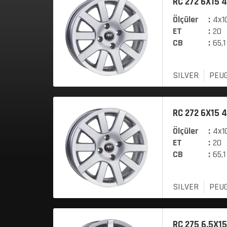
RC 272 6X15 4
Ölçüler
:
4x10
ET
:
20
CB
:
65,1
SILVER
PEU
RC 272 6X15 4
Ölçüler
:
4x10
ET
:
20
CB
:
65,1
SILVER
PEU
RC 275 6,5X15