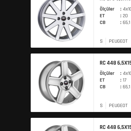
Ölçüler
:
4x10
ET
:
20
CB
:
65,1
S
PEUGEOT
RC 448 6,5X15
Ölçüler
:
4x10
ET
:
17
CB
:
65,1
S
PEUGEOT
RC 448 6,5X15