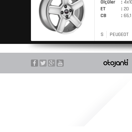
Ölçüler
:
4x10
ET
:
20
CB
:
65,1
S
PEUGEOT