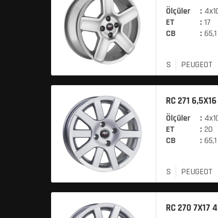
Ölçüler
:
4x10
ET
:
17
CB
:
65,1
S
PEUGEOT
RC 271 6,5X16
Ölçüler
:
4x10
ET
:
20
CB
:
65,1
S
PEUGEOT
RC 270 7X17 4